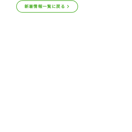
新着情報一覧に戻る
組合紹介
ごみ
汲取り・浄化槽
火葬
入札・契約等
​新着情報
​よくある質問