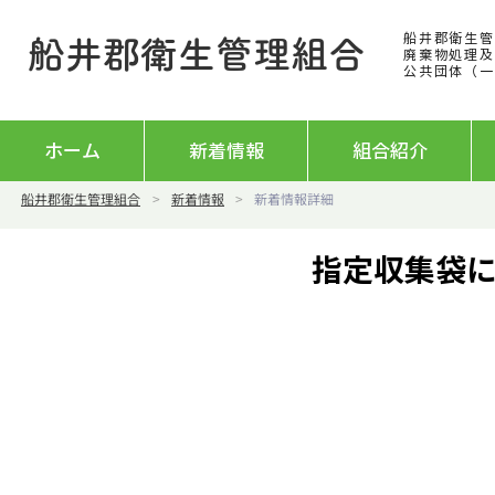
船井郡衛生管
船井郡衛生管理組合
廃棄物処理及
公
共団体（一
ホーム
新着情報
組合紹介
船井郡衛生管理組合
>
新着情報
>
新着情報詳細
指定収集袋