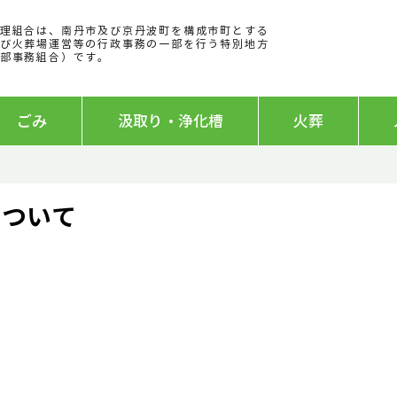
理組合は、
南丹市及び京丹波町を構成
市町とする
び火葬場運営等の行政事務の一部を行う特別地方
部事務組合）です。
ごみ
汲取り・浄化槽
火葬
について