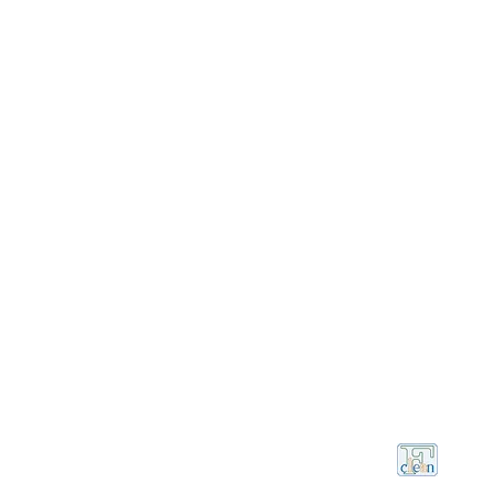
の出し方
​販売店（京丹波町サイト）
​よくある
ル
よくある質問
火葬実績
ンロード
店
ック一括回収
船井郡