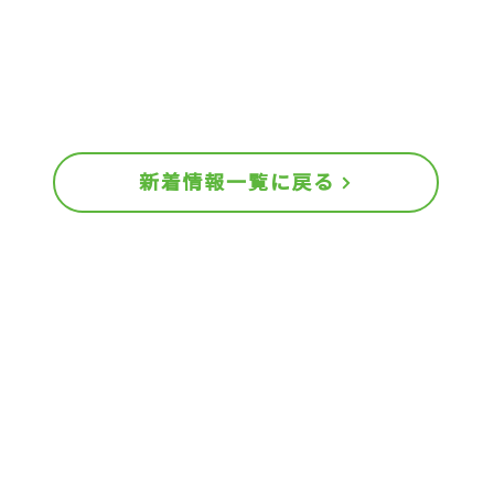
新着情報一覧に戻る
汲取り・浄化槽
火葬
覧表
汲取り
施設使用の
と出し方
浄化槽
大切なお知
入
販売店（南丹市サイト）
注意事項等