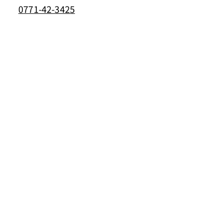
0
771-42-3425
組合紹介
ごみ
汲取り・浄化槽
火葬
入札・契約等
​新着情報
​よくある質問
様式集
採用情報
​MAP
Foreign Language