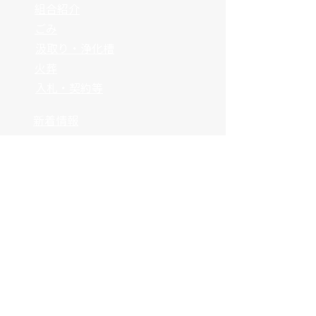
組合紹介
ごみ
汲取り・浄化槽
火葬
入札・契約等
​新着情報
​よくある質問
様式集
採用情報
​MAP
Foreign Language
船井郡衛生管理組合