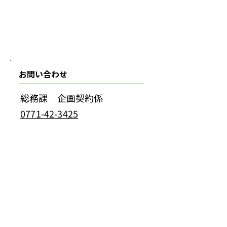
お問い合わせ
総務課 企画契約係
0
771-42-3425
組合紹介
ごみ
汲取り・浄化槽
火葬
入札・契約等