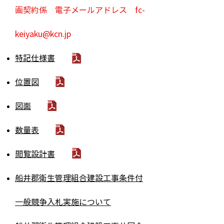
画契約係 電子メールアドレス
fc-
keiyaku@kcn.jp
特記仕様書
位置図
図面
数量表
閲覧設計書
船井郡衛生管理組合建設工事条件付
一般競争入札実施について