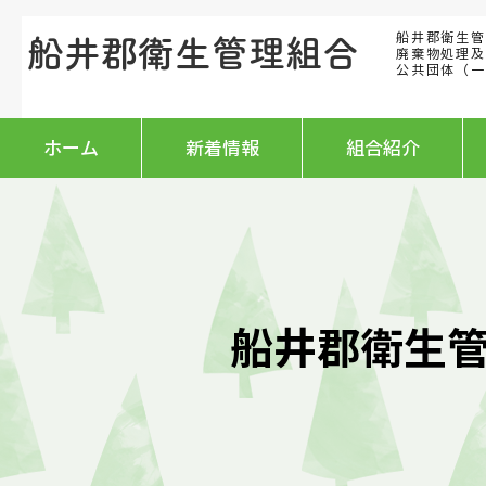
船井郡衛生管
船井郡衛生管理組合
廃棄物処理及
公
共団体（一
ホーム
新着情報
組合紹介
​船井郡衛生