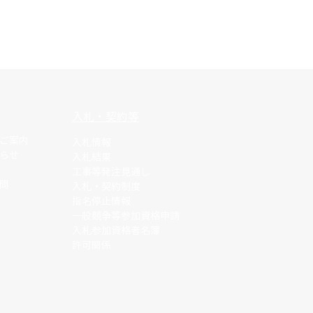
入札・契約等
ご案内
入札情報
らせ
入札結果
工事等発注見通し
質問
入札・契約制度
指名停止情報
​一般競争等参加資格申請
​入札参加資格者
名簿
許可関係