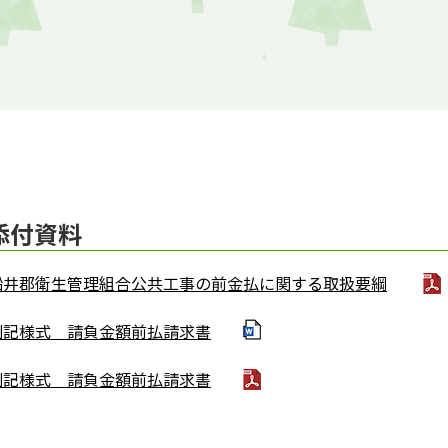
​添付資料
船井郡衛生管理組合公共工事の前金払に関する取扱要綱
別記様式 請負金額前払請求書
別記様式 請負金額前払請求書