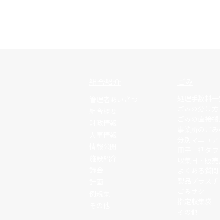
組合紹介
ごみ
処理手数料一
管理者あいさつ
ごみの分け方
組合概要
ごみの直接搬
財政情報
事業所のごみ
人事情報
分別マニュア
情報公開
冊子一括ダウ
施設紹介
収集日・販売
議会
よくある質問
製品プラスチ
計画
​ごみサク
例規集
指定収集袋
その他
その他