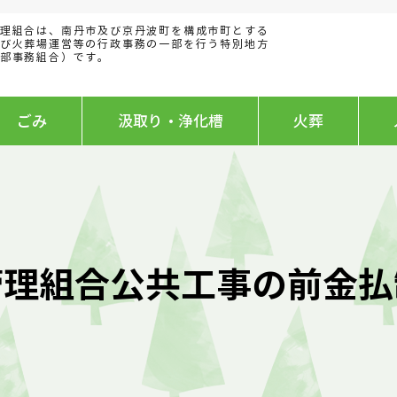
理組合は、
南丹市及び京丹波町を構成
市町とする
び火葬場運営等の行政事務の一部を行う特別地方
部事務組合）です。
ごみ
汲取り・浄化槽
火葬
管理組合公共工事の前金