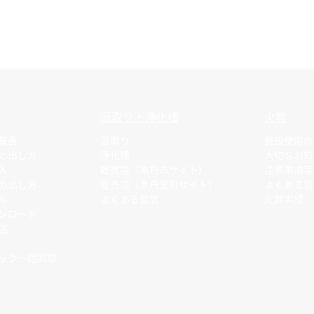
汲取り・浄化槽
火葬
覧表
汲取り
施設使用の
と出し方
浄化槽
大切なお知
入
販売店（南丹市サイト）
注意事項等
の出し方
​販売店（京丹波町サイト）
​よくある
ル
よくある質問
火葬実績
ンロード
店
ック一括回収