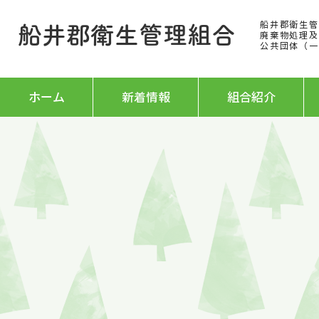
船井郡衛生管
船井郡衛生管理組合
廃棄物処理及
公
共団体（一
ホーム
新着情報
組合紹介