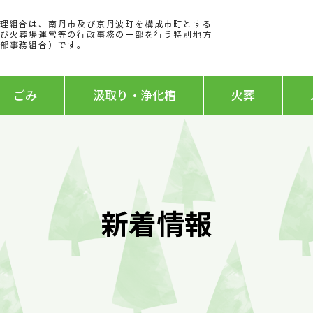
理組合は、
南丹市及び京丹波町を構成
市町とする
び火葬場運営等の行政事務の一部を行う特別地方
部事務組合）です。
ごみ
汲取り・浄化槽
火葬
新着情報